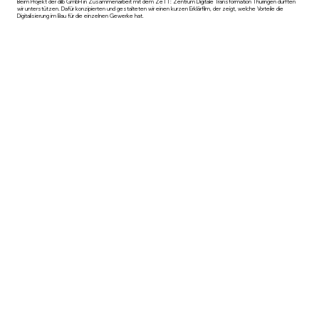
Beim Projekt der dilb GmbH in Zusammenarbeit mit dem ZeTT: Zentrum Digitale Transformation Thüringen durften
wir unterstützen. Dafür konzipierten und gestalteten wir einen kurzen Erklärfilm, der zeigt, welche Vorteile die
Digitalisierung im Bau für die einzelnen Gewerke hat.